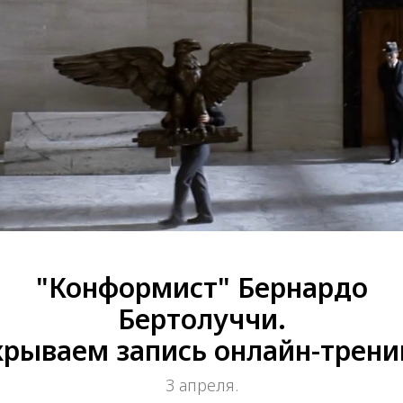
"Конформист" Бернардо
Бертолуччи.
рываем запись онлайн-трени
3 апреля.